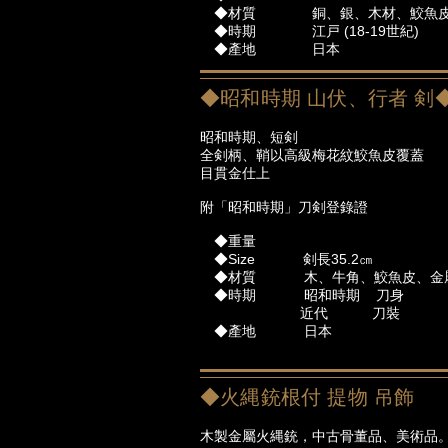
◆材質 銅、銀、木材、鮫魚
◆時期 江戸 (18-19世紀)
◆產地 日本
◆昭和時期 山伏、行者 剣
昭和時期、短剣
全剣柄、鞘以高級梅花紋鮫魚皮覆蓋
目貫金仕上
附「昭和時期」刀剣登錄證
◆重量
◆Size 剣長35.2㎝
◆材質 木、牛角、鮫魚皮、金
◆時期 昭和時期 刀身
近代 刀裝
◆產地 日本
◆火縄銃根付 提物 吊飾
木製金屬火縄銃，中古骨董品、美術品