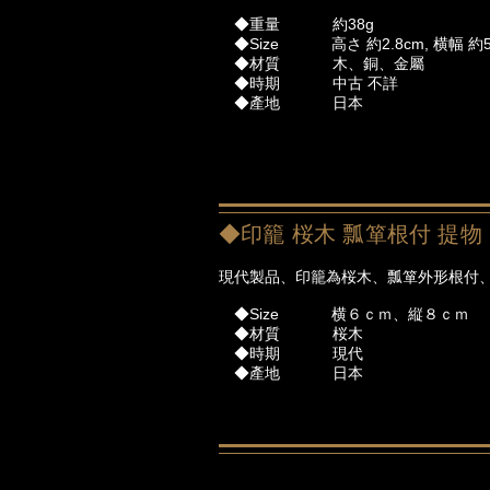
◆重量 約38g
◆Size 高さ 約2.8cm,
横幅 約5
◆材質 木、銅、金屬
◆時期 中古 不詳
◆產地 日本
◆印籠 桜木 瓢箪根付 提物
現代製品、印籠為桜木、瓢箪外形根付
◆Size 横６ｃｍ、縦８ｃｍ
◆材質 桜木
◆時期 現代
◆產地 日本