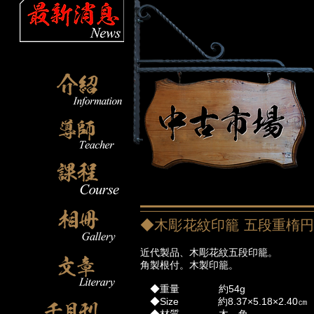
◆木彫花紋印籠 五段重楕
近代製品、木彫花紋五段印籠。
角製根付。木製印籠。
◆重量 約54g
◆Size 約8.37×5.18×2.40㎝