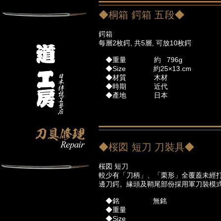
◆桐箱 鍔箱 五段◆
鍔箱
每層2枚鍔, 共5層, 可放10枚鍔
◆重量 約 796g
◆Size 約25×13.cm
◆材質 木材
◆時期 近代
◆產地 日本
◆桜図 短刀 刀裝具◆
桜図 短刀
較少有「刀柄」、「栗形」全覆蓋未經
邊刀鍔。緣頭及鞘尾部份採用軍刀裝模
◆銘 無銘
◆重量
◆Size