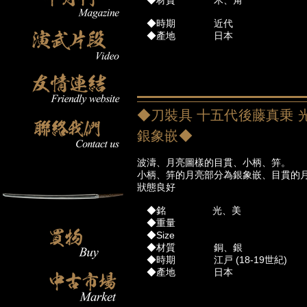
◆材質 木、角
◆時期 近代
◆產地 日本
◆刀裝具 十五代後藤真乗 光
銀象嵌◆
波濤、月亮圖樣的目貫、小柄、笄。
小柄、笄的月亮部分為銀象嵌、目貫的
狀態良好
◆銘 光、美
◆重量
◆Size
◆材質 銅、銀
◆時期 江戸 (18-19世紀)
◆產地 日本