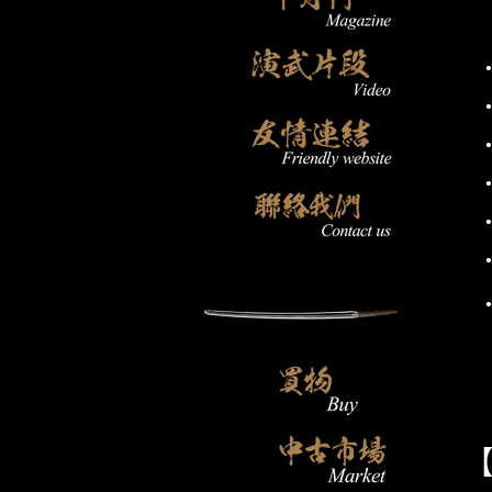
‧
‧
‧
‧
‧
‧