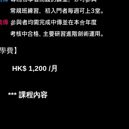
規班練習，初入門者每週可上3堂。
奧傳
參與者均需完成中傳並在本會年度
核中合格, 主要研習進階劍術運用。
學費】
K$ 1,200 /月
*​** 課程內容
(點擊進入)