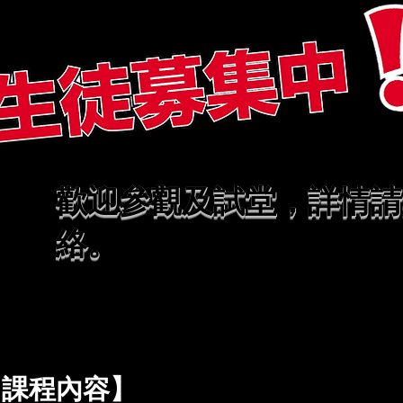
歡迎參觀及試堂，詳情請
絡。
【課程內容】