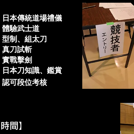
‧
日本傳統道場禮儀
 體驗武士道
 型制、組太刀
 真刀試斬
 實戰擊劍
 日本刀知識、鑑賞
 認可段位考核
【時間】