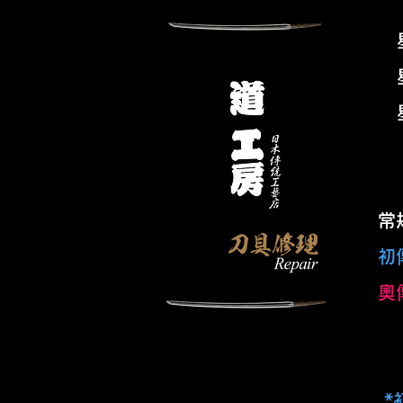
星
星
星
常
常
初
奧
內
*