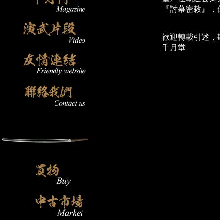
『討幕密敕』，
歡迎轉載引述，
千月堂