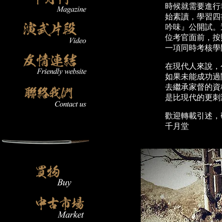
時候就需要進行
始素讀，學習四
吟味』公開試。
位考官面前，按
一項同時考核學
在現代人來說，
如果未能成功過
去繼承家督的資
是比現代的更刺
歡迎轉載引述，
千月堂