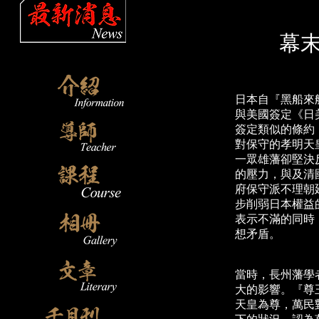
幕末
日本自『黑船來
與美國簽定《日
簽定類似的條約
對保守的孝明天皇
一眾雄藩卻堅決
的壓力，與及清
府保守派不理朝
步削弱日本權益
表示不滿的同時
想矛盾。
當時，長州藩學
大的影響。『尊
天皇為尊，萬民