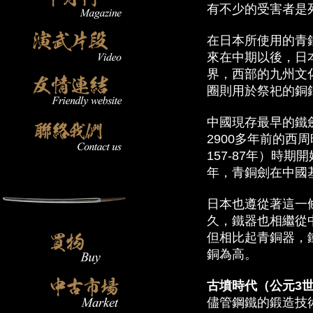
有不少的受害者是
在日本所使用的青
來在中期以後，日
界，西部的九州文
圈則用於祭祀的銅
中國現存最早的鐵
2900多年前的
157-87年）時
年，青銅劍在中國
日本也遵從著這一
久，鐵器也相繼從
但相比起青銅器，
銅為高。
古墳時代（公元3世
儘管鋼鐵的鍛造技