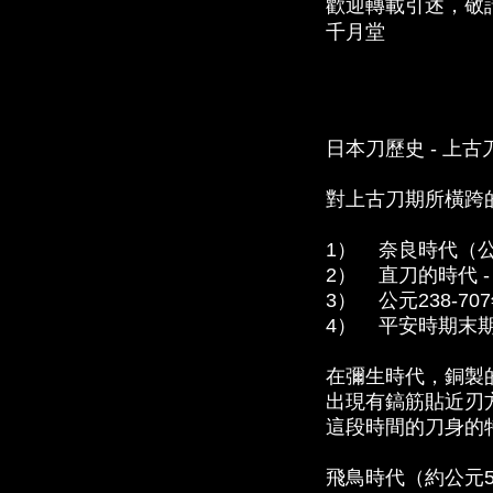
歡迎轉載引述，敬
千月堂
日本刀歷史 - 上
對上古刀期所橫跨
1） 奈良時代（公
2） 直刀的時代
3） 公元238-7
4） 平安時期末期
在彌生時代，銅製
出現有鎬筋貼近刃
這段時間的刀身的
飛鳥時代（約公元