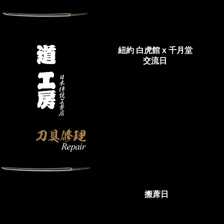
紐約 白虎館 x 千月堂
交流日
搬蓆日